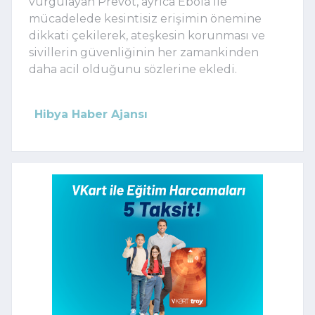
vurgulayan Prevot, ayrıca Ebola ile
mücadelede kesintisiz erişimin önemine
dikkati çekilerek, ateşkesin korunması ve
sivillerin güvenliğinin her zamankinden
daha acil olduğunu sözlerine ekledi.
Hibya Haber Ajansı