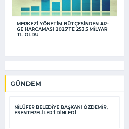
MERKEZI YÖNETIM BÜTÇESINDEN AR-
GE HARCAMASI 2025'TE 253,5 MILYAR
TL OLDU
GÜNDEM
NILÜFER BELEDIYE BAŞKANI ÖZDEMIR,
ESENTEPELILER’I DINLEDI