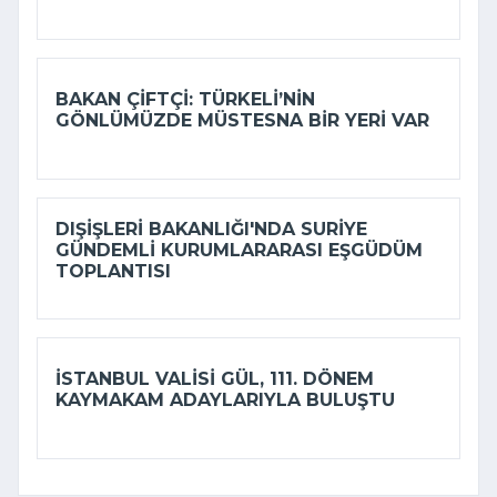
BAKAN ÇIFTÇI: TÜRKELI’NIN
GÖNLÜMÜZDE MÜSTESNA BIR YERI VAR
DIŞIŞLERI BAKANLIĞI'NDA SURIYE
GÜNDEMLI KURUMLARARASI EŞGÜDÜM
TOPLANTISI
İSTANBUL VALISI GÜL, 111. DÖNEM
KAYMAKAM ADAYLARIYLA BULUŞTU