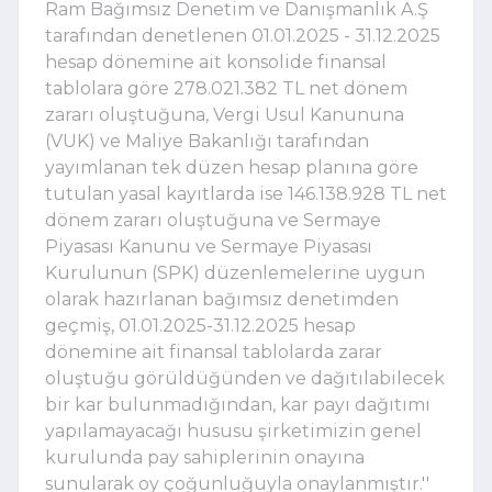
Ram Bağımsız Denetim ve Danışmanlık A.Ş
tarafından denetlenen 01.01.2025 - 31.12.2025
hesap dönemine ait konsolide finansal
tablolara göre 278.021.382 TL net dönem
zararı oluştuğuna, Vergi Usul Kanununa
(VUK) ve Maliye Bakanlığı tarafından
yayımlanan tek düzen hesap planına göre
tutulan yasal kayıtlarda ise 146.138.928 TL net
dönem zararı oluştuğuna ve Sermaye
Piyasası Kanunu ve Sermaye Piyasası
Kurulunun (SPK) düzenlemelerine uygun
olarak hazırlanan bağımsız denetimden
geçmiş, 01.01.2025-31.12.2025 hesap
dönemine ait finansal tablolarda zarar
oluştuğu görüldüğünden ve dağıtılabilecek
bir kar bulunmadığından, kar payı dağıtımı
yapılamayacağı hususu şirketimizin genel
kurulunda pay sahiplerinin onayına
sunularak oy çoğunluğuyla onaylanmıştır.''