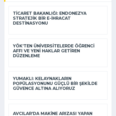
TICARET BAKANLIĞI: ENDONEZYA
STRATEJIK BIR E-İHRACAT
DESTINASYONU
YÖK’TEN ÜNIVERSITELERDE ÖĞRENCI
AFFI VE YENI HAKLAR GETIREN
DÜZENLEME
YUMAKLI: KELAYNAKLARIN
POPÜLASYONUNU GÜÇLÜ BIR ŞEKILDE
GÜVENCE ALTINA ALIYORUZ
AVCILAR’DA MAKINE ARIZASI YAPAN