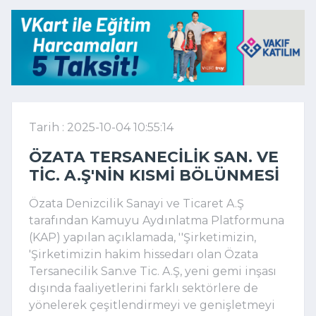
Tarih : 2025-10-04 10:55:14
ÖZATA TERSANECILIK SAN. VE
TIC. A.Ş'NIN KISMI BÖLÜNMESI
Özata Denizcilik Sanayi ve Ticaret A.Ş
tarafından Kamuyu Aydınlatma Platformuna
(KAP) yapılan açıklamada, ''Şirketimizin,
'Şirketimizin hakim hissedarı olan Özata
Tersanecilik San.ve Tic. A.Ş, yeni gemi inşası
dışında faaliyetlerini farklı sektörlere de
yönelerek çeşitlendirmeyi ve genişletmeyi