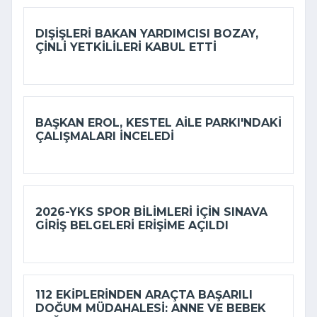
DIŞIŞLERI BAKAN YARDIMCISI BOZAY,
ÇINLI YETKILILERI KABUL ETTI
BAŞKAN EROL, KESTEL AILE PARKI'NDAKI
ÇALIŞMALARI INCELEDI
2026-YKS SPOR BILIMLERI IÇIN SINAVA
GIRIŞ BELGELERI ERIŞIME AÇILDI
112 EKIPLERINDEN ARAÇTA BAŞARILI
DOĞUM MÜDAHALESI: ANNE VE BEBEK