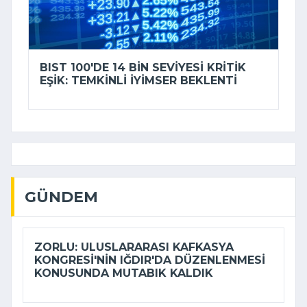
BIST 100'DE 14 BIN SEVIYESI KRITIK
EŞIK: TEMKINLI IYIMSER BEKLENTI
GÜNDEM
ZORLU: ULUSLARARASI KAFKASYA
KONGRESI'NIN IĞDIR'DA DÜZENLENMESI
KONUSUNDA MUTABIK KALDIK