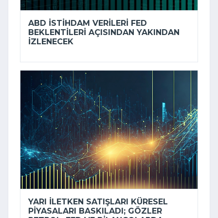
ABD ISTIHDAM VERILERI FED
BEKLENTILERI AÇISINDAN YAKINDAN
IZLENECEK
YARI ILETKEN SATIŞLARI KÜRESEL
PIYASALARI BASKILADI; GÖZLER