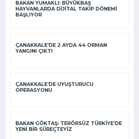
BAKAN YUMAKLI: BÜYÜKBAŞ
HAYVANLARDA DIJITAL TAKIP DÖNEMI
BAŞLIYOR
ÇANAKKALE’DE 2 AYDA 44 ORMAN
YANGINI ÇIKTI
ÇANAKKALE’DE UYUŞTURUCU
OPERASYONU
BAKAN GÖKTAŞ: TERÖRSÜZ TÜRKIYE’DE
YENI BIR SÜREÇTEYIZ