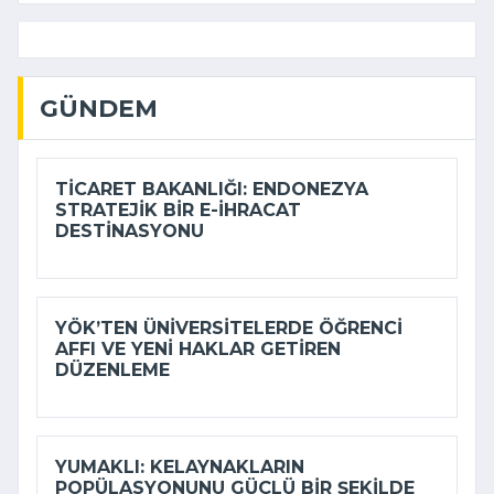
GÜNDEM
TICARET BAKANLIĞI: ENDONEZYA
STRATEJIK BIR E-İHRACAT
DESTINASYONU
YÖK’TEN ÜNIVERSITELERDE ÖĞRENCI
AFFI VE YENI HAKLAR GETIREN
DÜZENLEME
YUMAKLI: KELAYNAKLARIN
POPÜLASYONUNU GÜÇLÜ BIR ŞEKILDE