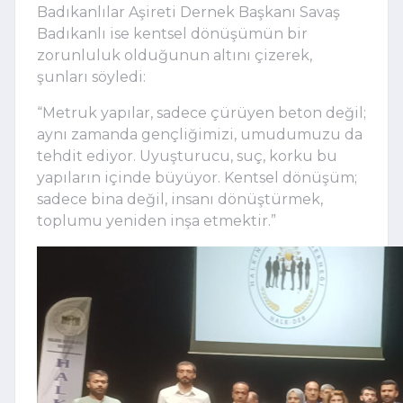
Badıkanlılar Aşireti Dernek Başkanı Savaş
Badıkanlı ise kentsel dönüşümün bir
zorunluluk olduğunun altını çizerek,
şunları söyledi:
“Metruk yapılar, sadece çürüyen beton değil;
aynı zamanda gençliğimizi, umudumuzu da
tehdit ediyor. Uyuşturucu, suç, korku bu
yapıların içinde büyüyor. Kentsel dönüşüm;
sadece bina değil, insanı dönüştürmek,
toplumu yeniden inşa etmektir.”