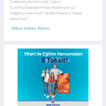
Gidecek yerimiz yok. Sayın
Cumhurbaşkanımıza sesleniyoruz;
mağduriyetimizin giderilmesini talep
ediyoruz.”
Hibya Haber Ajansı