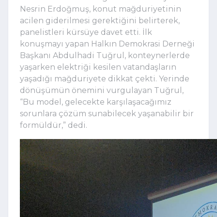
Nesrin Erdoğmuş, konut mağduriyetinin
acilen giderilmesi gerektiğini belirterek,
panelistleri kürsüye davet etti. İlk
konuşmayı yapan Halkın Demokrasi Derneği
Başkanı Abdulhadi Tuğrul, konteynerlerde
yaşarken elektriği kesilen vatandaşların
yaşadığı mağduriyete dikkat çekti. Yerinde
dönüşümün önemini vurgulayan Tuğrul,
“Bu model, gelecekte karşılaşacağımız
sorunlara çözüm sunabilecek yaşanabilir bir
formüldür,” dedi.