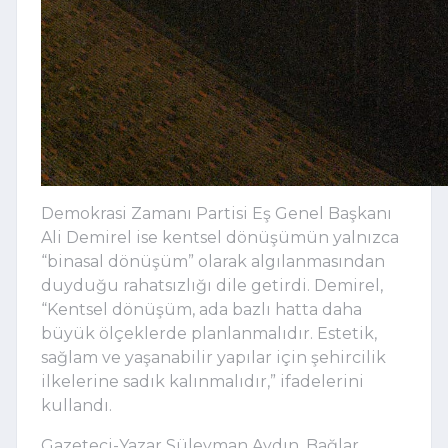
Demokrasi Zamanı Partisi Eş Genel Başkanı
Ali Demirel ise kentsel dönüşümün yalnızca
“binasal dönüşüm” olarak algılanmasından
duyduğu rahatsızlığı dile getirdi. Demirel,
“Kentsel dönüşüm, ada bazlı hatta daha
büyük ölçeklerde planlanmalıdır. Estetik,
sağlam ve yaşanabilir yapılar için şehircilik
ilkelerine sadık kalınmalıdır,” ifadelerini
kullandı.
Gazeteci-Yazar Süleyman Aydın, Bağlar,