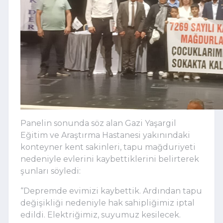
Panelin sonunda söz alan Gazi Yaşargil
Eğitim ve Araştırma Hastanesi yakınındaki
konteyner kent sakinleri, tapu mağduriyeti
nedeniyle evlerini kaybettiklerini belirterek
şunları söyledi:
“Depremde evimizi kaybettik. Ardından tapu
değişikliği nedeniyle hak sahipliğimiz iptal
edildi. Elektriğimiz, suyumuz kesilecek.