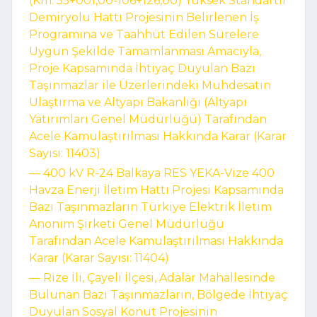
(Km: 55+001,00-106+126,00) Yüksek Standartlı
Demiryolu Hattı Projesinin Belirlenen İş
Programına ve Taahhüt Edilen Sürelere
Uygun Şekilde Tamamlanması Amacıyla,
Proje Kapsamında İhtiyaç Duyulan Bazı
Taşınmazlar ile Üzerlerindeki Muhdesatın
Ulaştırma ve Altyapı Bakanlığı (Altyapı
Yatırımları Genel Müdürlüğü) Tarafından
Acele Kamulaştırılması Hakkında Karar (Karar
Sayısı: 11403)
–– 400 kV R-24 Balkaya RES YEKA-Vize 400
Havza Enerji İletim Hattı Projesi Kapsamında
Bazı Taşınmazların Türkiye Elektrik İletim
Anonim Şirketi Genel Müdürlüğü
Tarafından Acele Kamulaştırılması Hakkında
Karar (Karar Sayısı: 11404)
–– Rize İli, Çayeli İlçesi, Adalar Mahallesinde
Bulunan Bazı Taşınmazların, Bölgede İhtiyaç
Duyulan Sosyal Konut Projesinin