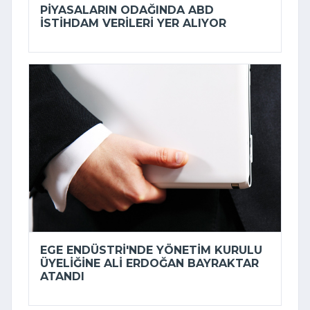
PIYASALARIN ODAĞINDA ABD
ISTIHDAM VERILERI YER ALIYOR
EGE ENDÜSTRI'NDE YÖNETIM KURULU
ÜYELIĞINE ALI ERDOĞAN BAYRAKTAR
ATANDI