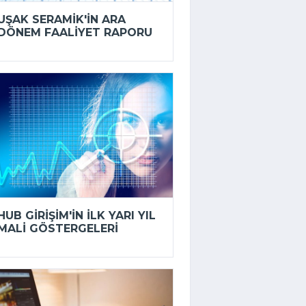
UŞAK SERAMIK'IN ARA
DÖNEM FAALIYET RAPORU
HUB GIRIŞIM'IN ILK YARI YIL
MALI GÖSTERGELERI