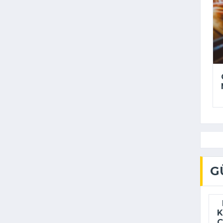
G
M
K
Ç