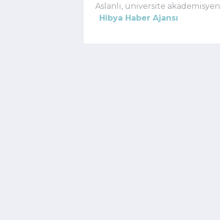
Aslanlı, üniversite akademisyenl
Hibya Haber Ajansı