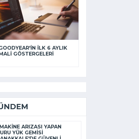
GOODYEAR'IN ILK 6 AYLIK
MALI GÖSTERGELERI
ÜNDEM
AKINE ARIZASI YAPAN
URU YÜK GEMISI
ANAKKALE'DE GÜVENLI