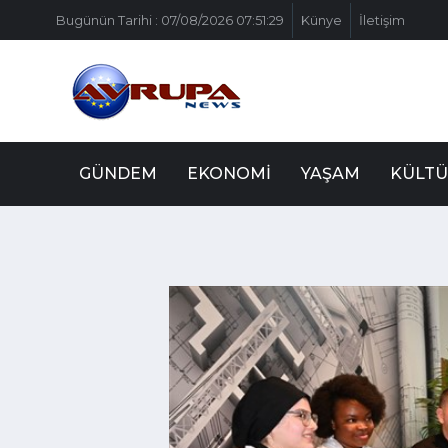
Bugünün Tarihi : 07/08/2026 07:51:29
Künye
İletişim
GÜNDEM
EKONOMI
YAŞAM
KÜLTÜ