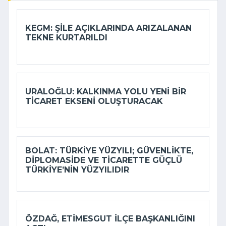
KEGM: ŞILE AÇIKLARINDA ARIZALANAN
TEKNE KURTARILDI
URALOĞLU: KALKINMA YOLU YENI BIR
TICARET EKSENI OLUŞTURACAK
BOLAT: TÜRKIYE YÜZYILI; GÜVENLIKTE,
DIPLOMASIDE VE TICARETTE GÜÇLÜ
TÜRKIYE’NIN YÜZYILIDIR
ÖZDAĞ, ETIMESGUT İLÇE BAŞKANLIĞINI